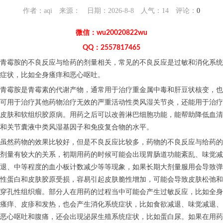
作者：aqi 来源： 日期：2026-8-8 人气：
14
评论：
0
微信：wu20020822wu
QQ：2557817465
青霉胺的不良反应与给药的剂量相关，常见的不良反应是过敏和消化系统
症状，比如全身瘙痒和恶心呕吐。
青霉胺是青霉素的代谢产物，通常用于治疗重金属中毒和肝豆状核变，也
可用于治疗其他药物治疗无效的严重活动性类风湿关节炎，还能用于治疗
皮肤和软组织胶原病。用药之后可以改善淋巴细胞功能，能帮助降低血清
和关节囊液中类风湿基因子和免疫复合物的水平。
虽然药物的效果比较好，但是不良反应比较多，药物的不良反应与给药的
剂量有较大的关系，初期用药的时候可能会出现胃肠道功能紊乱、味觉减
退、中等程度的血小板计数减少等等现象，如果长期大剂量服用会导致弹
性蛋白和皮肤胶原受损，容易引起皮肤脆性增加，可能会导致皮肤松弛和
穿孔性组织瘤。部分人在用药的过程当中可能会产生过敏反应，比如全身
瘙痒、皮疹和发热，也会产生消化系统症状，比如食欲减退、味觉减退、
恶心呕吐和腹痛，还会出现泌尿生殖系统症状，比如蛋白尿。如果在用药