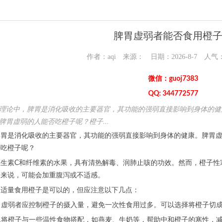
脾胃虚弱者能否食用橙
作者：aqi 来源： 日期：2026-8-7 人气
微信：guoj7383
QQ: 344772577
理论中，脾胃是消化吸收的主要器官，其功能的强弱直接影响到身体的健
脾胃虚弱的人能否吃橙子呢？橙子...
脾胃是消化吸收的主要器官，其功能的强弱直接影响到身体的健康。脾胃
否吃橙子呢？
维生素C和纤维素的水果，具有清热解毒、润肺止咳的功效。然而，橙子性
人来说，可能会加重腹泻或不适感。
，适量食用橙子是可以的，但应注意以下几点：
脾胃虚弱者应控制橙子的摄入量，避免一次性食用过多。可以选择将橙子切
可以将橙子与一些温性食物搭配，如燕麦、牛奶等，帮助中和橙子的寒性，