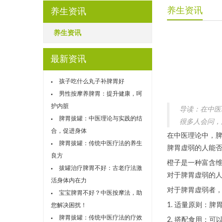
养生资讯
养生资讯
养生资讯
最新资讯
孩子吃什么丸子补脾胃好
男性按摩养脾胃：提升健康，呵
护内脏
导读：在中医
脾胃拔罐：中医理论与实践的结
很多人会问，
合，促进身体
在中医理论中，
脾胃拔罐：传统中医疗法的养生
脾胃虚弱的人能
良方
橙子是一种富含
拔罐治疗脾胃不好：古老疗法激
对于脾胃虚弱的
活身体内在力
对于脾胃虚弱者
宝宝脾胃不好？中医按摩法，助
1. 适量原则：
您解决困扰！
脾胃拔罐：传统中医疗法的疗效
2. 搭配食用：