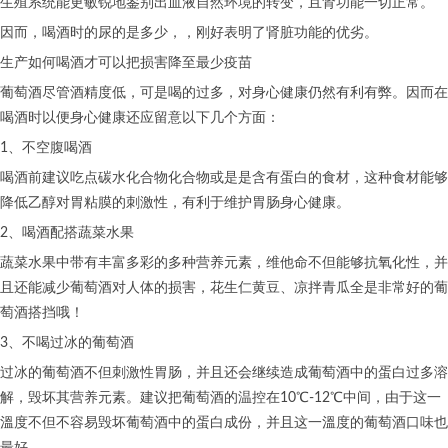
生殖系统能更敏锐地鉴别出血液自然环境的转变，且肾功能一切正常。
因而，喝酒时的尿的是多少，，刚好表明了肾脏功能的优劣。
生产如何喝酒才可以把损害降至最少疫苗
葡萄酒尽管酒精度低，可是喝的过多，对身心健康仍然有利有弊。因而在
喝酒时以便身心健康还应留意以下几个方面：
1、不空腹喝酒
喝酒前建议吃点碳水化合物化合物或是是含有蛋白的食材，这种食材能够
降低乙醇对胃粘膜的刺激性，有利于维护胃肠身心健康。
2、喝酒配搭蔬菜水果
蔬菜水果中带有丰富多彩的多种营养元素，维他命不但能够抗氧化性，并
且还能减少葡萄酒对人体的损害，花生仁黄豆、凉拌青瓜全是非常好的葡
萄酒搭挡哦！
3、不喝过冰的葡萄酒
过冰的葡萄酒不但刺激性胃肠，并且还会继续造成葡萄酒中的蛋白过多溶
解，毁坏其营养元素。建议把葡萄酒的温控在10℃-12℃中间，由于这一
溫度不但不容易毁坏葡萄酒中的蛋白成份，并且这一溫度的葡萄酒口味也
最好。