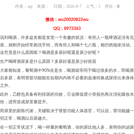
作者：aqi 来源： 日期：2026-8-7 人气：
5
评论：
0
微信：wu20020822wu
QQ：8973363
说到喝酒，许多盆友都是发觉一个有趣的状况：有些人一瓶啤酒还没有见
底，就刚开始经常跑洗手间，而有些人则喝个七八瓶，都仍然稳坐没动。
这究竟是什么原因呢？喝酒是多尿好呢還是尿少好呢？
生产喝啤酒尿多是什么原因？多尿好還是尿少好疫苗
大家都知道，葡萄酒中90%全是水，喝酒就等同于喝过很多的水，而喝酒
后多尿，表明肾脏功能能在短期内内将不必要的血液转换成尿排出来身体
之外。
此外，乙醇也具备有利排尿的功效，它会降低肾小管损伤再次消化吸收水
份，进而造成尿里量提升。
而尿里的新陈代谢，关键取决于肾脏功能人体器官，可以说，肾功能越一
切正常，喝酒以后尿越大。
在一切正常状况下，喝一样量的葡萄酒，你的尿比他人多，表明你的泌尿