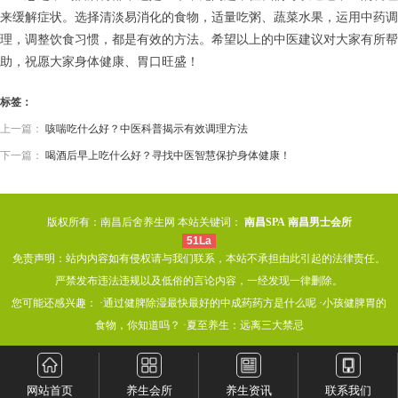
来缓解症状。选择清淡易消化的食物，适量吃粥、蔬菜水果，运用中药调
理，调整饮食习惯，都是有效的方法。希望以上的中医建议对大家有所帮
助，祝愿大家身体健康、胃口旺盛！
标签：
上一篇：
咳喘吃什么好？中医科普揭示有效调理方法
下一篇：
喝酒后早上吃什么好？寻找中医智慧保护身体健康！
版权所有：南昌后舍养生网 本站关键词：
南昌SPA
南昌男士会所
51La
免责声明：站内内容如有侵权请与我们联系，本站不承担由此引起的法律责任。
严禁发布违法违规以及低俗的言论内容，一经发现一律删除。
您可能还感兴趣： ·
通过健脾除湿最快最好的中成药药方是什么呢
·
小孩健脾胃的
食物，你知道吗？
·
夏至养生：远离三大禁忌
网站首页
养生会所
养生资讯
联系我们