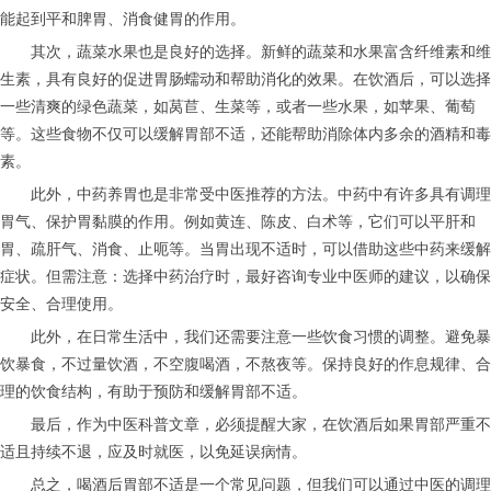
能起到平和脾胃、消食健胃的作用。
其次，蔬菜水果也是良好的选择。新鲜的蔬菜和水果富含纤维素和维
生素，具有良好的促进胃肠蠕动和帮助消化的效果。在饮酒后，可以选择
一些清爽的绿色蔬菜，如莴苣、生菜等，或者一些水果，如苹果、葡萄
等。这些食物不仅可以缓解胃部不适，还能帮助消除体内多余的酒精和毒
素。
此外，中药养胃也是非常受中医推荐的方法。中药中有许多具有调理
胃气、保护胃黏膜的作用。例如黄连、陈皮、白术等，它们可以平肝和
胃、疏肝气、消食、止呃等。当胃出现不适时，可以借助这些中药来缓解
症状。但需注意：选择中药治疗时，最好咨询专业中医师的建议，以确保
安全、合理使用。
此外，在日常生活中，我们还需要注意一些饮食习惯的调整。避免暴
饮暴食，不过量饮酒，不空腹喝酒，不熬夜等。保持良好的作息规律、合
理的饮食结构，有助于预防和缓解胃部不适。
最后，作为中医科普文章，必须提醒大家，在饮酒后如果胃部严重不
适且持续不退，应及时就医，以免延误病情。
总之，喝酒后胃部不适是一个常见问题，但我们可以通过中医的调理