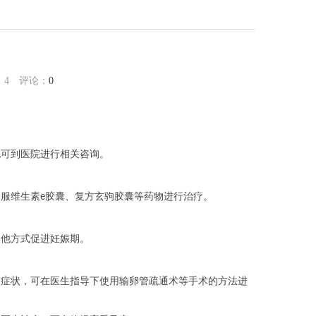
：
4
评论：
0
况可到医院进行相关咨询。
服维生素e胶囊、复方玄驹胶囊等药物进行治疗。
其他方式促进妊娠期。
述症状，可在医生指导下使用输卵管疏通术等手术的方法进