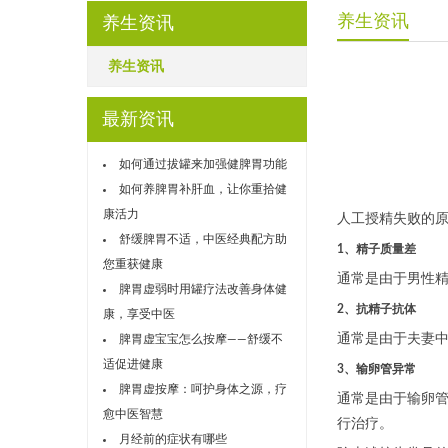
养生资讯
养生资讯
养生资讯
最新资讯
如何通过拔罐来加强健脾胃功能
如何养脾胃补肝血，让你重拾健
康活力
人工授精失败的
舒缓脾胃不适，中医经典配方助
1、精子质量差
您重获健康
通常是由于男性
脾胃虚弱时用罐疗法改善身体健
2、抗精子抗体
康，享受中医
通常是由于夫妻
脾胃虚宝宝怎么按摩——舒缓不
适促进健康
3、输卵管异常
脾胃虚按摩：呵护身体之源，疗
通常是由于输卵
愈中医智慧
行治疗。
月经前的症状有哪些