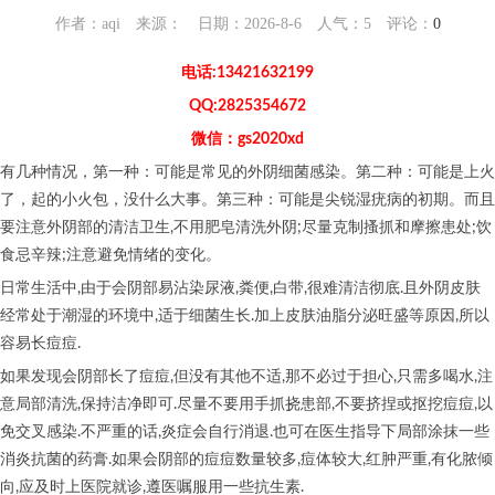
作者：aqi 来源： 日期：2026-8-6 人气：
5
评论：
0
电话:13421632199
QQ:2825354672
微信：gs2020xd
有几种情况，第一种：可能是常见的外阴细菌感染。第二种：可能是上火
了，起的小火包，没什么大事。第三种：可能是尖锐湿疣病的初期。而且
要注意外阴部的清洁卫生,不用肥皂清洗外阴;尽量克制搔抓和摩擦患处;饮
食忌辛辣;注意避免情绪的变化。
日常生活中,由于会阴部易沾染尿液,粪便,白带,很难清洁彻底.且外阴皮肤
经常处于潮湿的环境中,适于细菌生长.加上皮肤油脂分泌旺盛等原因,所以
容易长痘痘.
如果发现会阴部长了痘痘,但没有其他不适,那不必过于担心,只需多喝水,注
意局部清洗,保持洁净即可.尽量不要用手抓挠患部,不要挤捏或抠挖痘痘,以
免交叉感染.不严重的话,炎症会自行消退.也可在医生指导下局部涂抹一些
消炎抗菌的药膏.如果会阴部的痘痘数量较多,痘体较大,红肿严重,有化脓倾
向,应及时上医院就诊,遵医嘱服用一些抗生素.