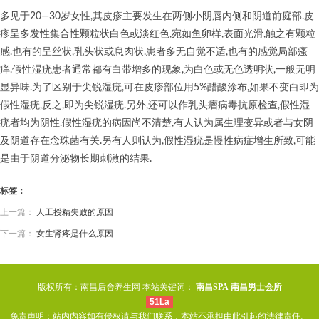
多见于20—30岁女性,其皮疹主要发生在两侧小阴唇内侧和阴道前庭部.皮
疹呈多发性集合性颗粒状白色或淡红色,宛如鱼卵样,表面光滑,触之有颗粒
感.也有的呈丝状,乳头状或息肉状.患者多无自觉不适,也有的感觉局部瘙
痒.假性湿疣患者通常都有白带增多的现象,为白色或无色透明状,一般无明
显异味.为了区别于尖锐湿疣,可在皮疹部位用5%醋酸涂布,如果不变白即为
假性湿疣,反之,即为尖锐湿疣.另外,还可以作乳头瘤病毒抗原检查,假性湿
疣者均为阴性.假性湿疣的病因尚不清楚,有人认为属生理变异或者与女阴
及阴道存在念珠菌有关.另有人则认为,假性湿疣是慢性病症增生所致,可能
是由于阴道分泌物长期刺激的结果.
标签：
上一篇：
人工授精失败的原因
下一篇：
女生肾疼是什么原因
版权所有：南昌后舍养生网 本站关键词：
南昌SPA
南昌男士会所
51La
免责声明：站内内容如有侵权请与我们联系，本站不承担由此引起的法律责任。