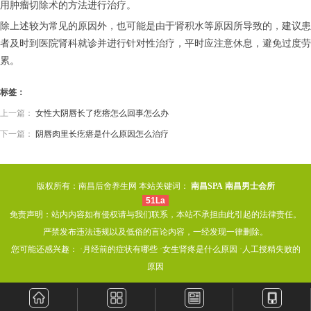
用肿瘤切除术的方法进行治疗。
除上述较为常见的原因外，也可能是由于肾积水等原因所导致的，建议患
者及时到医院肾科就诊并进行针对性治疗，平时应注意休息，避免过度劳
累。
标签：
上一篇：
女性大阴唇长了疙瘩怎么回事怎么办
下一篇：
阴唇肉里长疙瘩是什么原因怎么治疗
版权所有：南昌后舍养生网 本站关键词：
南昌SPA
南昌男士会所
51La
免责声明：站内内容如有侵权请与我们联系，本站不承担由此引起的法律责任。
严禁发布违法违规以及低俗的言论内容，一经发现一律删除。
您可能还感兴趣： ·
月经前的症状有哪些
·
女生肾疼是什么原因
·
人工授精失败的
原因