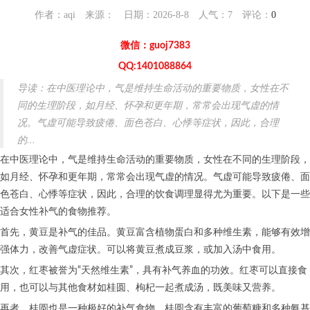
作者：aqi 来源： 日期：2026-8-8 人气：
7
评论：
0
微信：guoj7383
QQ:1401088864
导读：在中医理论中，气是维持生命活动的重要物质，女性在不
同的生理阶段，如月经、怀孕和更年期，常常会出现气虚的情
况。气虚可能导致疲倦、面色苍白、心悸等症状，因此，合理
的...
在中医理论中，气是维持生命活动的重要物质，女性在不同的生理阶段，
如月经、怀孕和更年期，常常会出现气虚的情况。气虚可能导致疲倦、面
色苍白、心悸等症状，因此，合理的饮食调理显得尤为重要。以下是一些
适合女性补气的食物推荐。
首先，黄豆是补气的佳品。黄豆富含植物蛋白和多种维生素，能够有效增
强体力，改善气虚症状。可以将黄豆煮成豆浆，或加入汤中食用。
其次，红枣被誉为“天然维生素”，具有补气养血的功效。红枣可以直接食
用，也可以与其他食材如桂圆、枸杞一起煮成汤，既美味又营养。
再者，桂圆也是一种极好的补气食物。桂圆含有丰富的葡萄糖和多种氨基