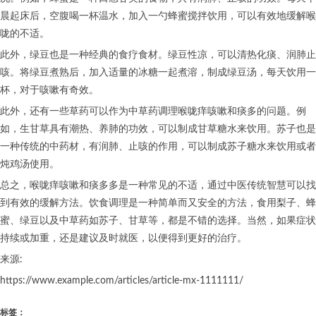
晨起床后，空腹喝一杯温水，加入一勺蜂蜜搅拌饮用，可以有效地缓解喉
咙的不适。
此外，绿豆也是一种经典的食疗食材。绿豆性凉，可以清热化痰、润肺止
咳。将绿豆煮熟后，加入适量的冰糖一起煮溶，制成绿豆汤，每天饮用一
杯，对于咳嗽有奇效。
此外，还有一些草药可以作为中草药调理喉咙痒咳嗽和痰多的问题。例
如，生甘草具有潮热、养肺的功效，可以制成甘草糖水来饮用。苏子也是
一种传统的中药材，有润肺、止咳的作用，可以制成苏子糖水来饮用或者
炖鸡汤使用。
总之，喉咙痒咳嗽和痰多多是一种常见的不适，通过中医传统智慧可以找
到有效的缓解方法。饮食调理是一种简单而又安全的方法，食用梨子、蜂
蜜、绿豆以及中草药如苏子、甘草等，都是不错的选择。当然，如果症状
持续或加重，还是建议及时就医，以便得到更好的治疗。
来源:
https://www.example.com/articles/article-mx-1111111/
标签：