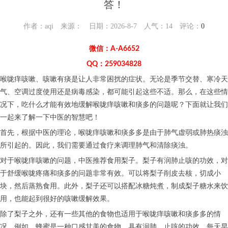
答！
作者：aqi 来源： 日期：2026-8-7 人气：
14
评论：
0
微信：A-A6652
QQ：259034828
喉咙痒咳嗽、咳嗽有痰是让人非常困扰的症状。无论是季节交替、寒冷天
气、空调过度使用还是病毒感染，都可能引起这些不适。那么，在这些情
况下，吃什么才能有效地缓解喉咙痒咳嗽和痰多的问题呢？下面就让我们
一起来了解一下中医的智慧吧！
首先，根据中医的理论，喉咙痒咳嗽和痰多多是由于肺气虚弱或肺热痰浊
所引起的。因此，我们需要通过食疗来调理肺气和清除痰浊。
对于喉咙痒咳嗽的问题，中医推荐食用梨子。梨子有润肺止咳的功效，对
于舒缓喉咙疼痛和痰多的问题非常有效。可以将梨子削皮去核，切成小
块，然后蒸熟食用。此外，梨子还可以搭配冰糖炖煮，制成梨子糖水来饮
用，也能起到很好的咳嗽缓解效果。
除了梨子之外，还有一些其他的食物也适用于喉咙痒咳嗽和痰多多的情
况。例如，蜂蜜是一种口感甘美的食物，具有润肺、止咳的功效。每天早