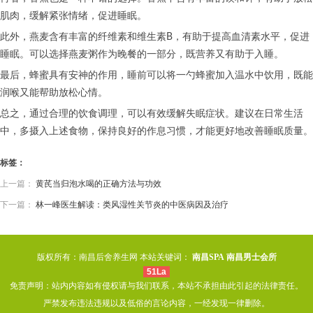
肌肉，缓解紧张情绪，促进睡眠。
此外，燕麦含有丰富的纤维素和维生素B，有助于提高血清素水平，促进
睡眠。可以选择燕麦粥作为晚餐的一部分，既营养又有助于入睡。
最后，蜂蜜具有安神的作用，睡前可以将一勺蜂蜜加入温水中饮用，既能
润喉又能帮助放松心情。
总之，通过合理的饮食调理，可以有效缓解失眠症状。建议在日常生活
中，多摄入上述食物，保持良好的作息习惯，才能更好地改善睡眠质量。
标签：
上一篇：
黄芪当归泡水喝的正确方法与功效
下一篇：
林一峰医生解读：类风湿性关节炎的中医病因及治疗
版权所有：南昌后舍养生网 本站关键词：
南昌SPA
南昌男士会所
51La
免责声明：站内内容如有侵权请与我们联系，本站不承担由此引起的法律责任。
严禁发布违法违规以及低俗的言论内容，一经发现一律删除。