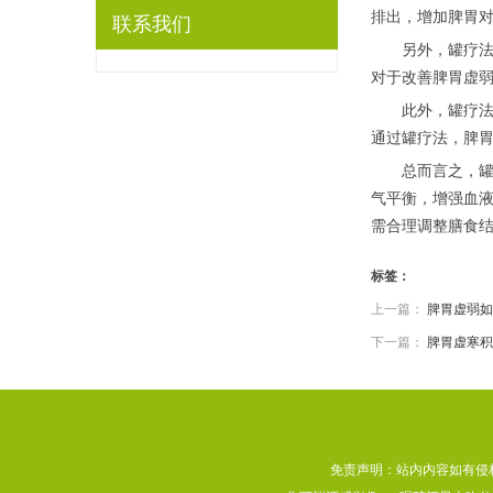
排出，增加脾胃
联系我们
另外，罐疗法还
对于改善脾胃虚
此外，罐疗法还
通过罐疗法，脾
总而言之，罐疗
气平衡，增强血
需合理调整膳食
标签：
上一篇：
脾胃虚弱如
下一篇：
脾胃虚寒积
免责声明：站内内容如有侵