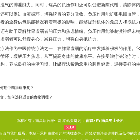
对湿气的排泄能力。同时，罐具的负压作用还可以促进新陈代谢，清除体
可以促进血液循环，增强脾胃的养分吸收。负压作用能扩张毛细血管，
弱者的全身供氧供能状况有着积极的影响，能够提升机体的免疫力和抵抗
有助于缓解脾胃虚弱者的压力和焦虑情绪。负压作用能够刺激神经末梢
胃虚弱者可以舒缓身心，减轻压力，增强自身抵抗力。
法作为中医传统疗法之一，在脾胃虚弱的治疗中发挥着积极的作用。它
液循环，缓解压力焦虑，从而提高身体的健康水平。在接受罐疗法治疗时
结构，养成良好的生活习惯。让罐疗法帮助您重拾脾胃健康，迎接美好的
何用中药加速康复？
食，如何选择适合的食物调理？
版权所有：南昌后舍养生网 本站关键词：
南昌SPA
南昌男士会所
51La
权请与我们联系，本站不承担由此引起的法律责任。严禁发布违法违规以及低俗的言