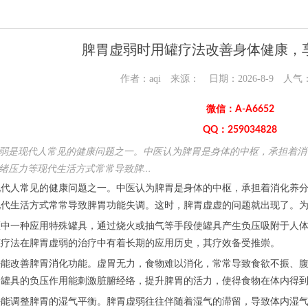
脾胃虚弱时用罐疗法改善身体健康，
作者：aqi 来源： 日期：2026-8-9 人气
微信：A-A6652
QQ：259034828
弱是现代人常见的健康问题之一。中医认为脾胃是身体的中枢，承担着消
绪压力等现代生活方式常常导致脾...
人常见的健康问题之一。中医认为脾胃是身体的中枢，承担着消化养分
现代生活方式常常导致脾胃功能失调。这时，脾胃虚虚的问题就出现了。
一种应用特殊罐具，通过烧火或抽气等手段使罐具产生负压吸附于人体
罐疗法在脾胃虚弱的治疗中有着长期的应用历史，其疗效备受推崇。
改善脾胃消化功能。虚胃无力，食物难以消化，常常导致食欲不振、腹
。罐具的负压作用能刺激脏腑经络，提升脾胃的活力，使得食物在体内得
调整脾胃的湿气平衡。脾胃虚弱往往伴随着湿气的滞留，导致体内湿气