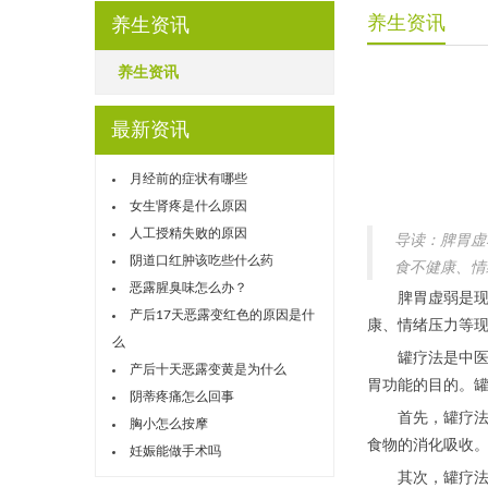
养生资讯
养生资讯
养生资讯
最新资讯
月经前的症状有哪些
女生肾疼是什么原因
人工授精失败的原因
导读：脾胃虚
阴道口红肿该吃些什么药
食不健康、情
恶露腥臭味怎么办？
脾胃虚弱是现代
产后17天恶露变红色的原因是什
康、情绪压力等
么
罐疗法是中医中
产后十天恶露变黄是为什么
胃功能的目的。
阴蒂疼痛怎么回事
首先，罐疗法能
胸小怎么按摩
食物的消化吸收
妊娠能做手术吗
其次，罐疗法能