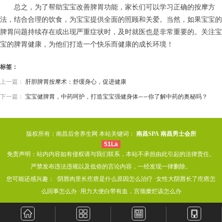
总之，为了帮助宝宝改善脾胃功能，家长们可以学习正确的按摩方
法，结合合理的饮食，为宝宝提供全面的照顾和关爱。当然，如果宝宝的
脾胃问题持续存在或出现严重症状时，及时就医也是非常重要的。关注宝
宝的脾胃健康，为他们打造一个快乐而健康的成长环境！
标签：
上一篇：
肝胆脾胃按摩术：舒缓身心，促进健康
下一篇：
宝宝健脾胃，中药呵护，打造宝宝强健身体——你了解中药的奥秘吗？
版权所有：南昌后舍养生网 本站关键词：
南昌SPA
南昌男士会所
51La
免责声明：站内内容如有侵权请与我们联系，本站不承担由此引起的法律责任。
严禁发布违法违规以及低俗的言论内容，一经发现一律删除。
您可能还感兴趣： ·
阴唇肉里长疙瘩是什么原因怎么治疗
·
女性大阴唇长了疙瘩怎
么回事怎么办
·
用力大便白带有血，宫颈糜烂该怎么办