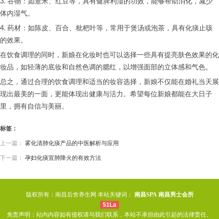
3. 谷物：如薏米、红豆等，具有健脾利湿的功效，能够帮助消化，减少
体内湿气。
4. 药材：如陈皮、百合、枇杷叶等，常用于煲汤或泡茶，具有化痰止咳
的效果。
在饮食调理的同时，新娘在化妆时也可以选择一些具有提亮肤色效果的化
妆品，如轻薄的底妆和自然色调的腮红，以增强面部的立体感和气色。
总之，通过合理的饮食调理和适当的妆容选择，新娘不仅能在婚礼当天展
现出最美的一面，更能体现出健康与活力。希望每位新娘都能在大日子
里，拥有自信与美丽。
标签：
上一篇：
雾化清肺化痰产品的中医解析与应用
下一篇：
孕妇化痰宣肺降火的有效方法
版权所有：南昌后舍养生网 本站关键词：
南昌SPA
南昌男士会所
51La
免责声明：站内内容如有侵权请与我们联系，本站不承担由此引起的法律责任。