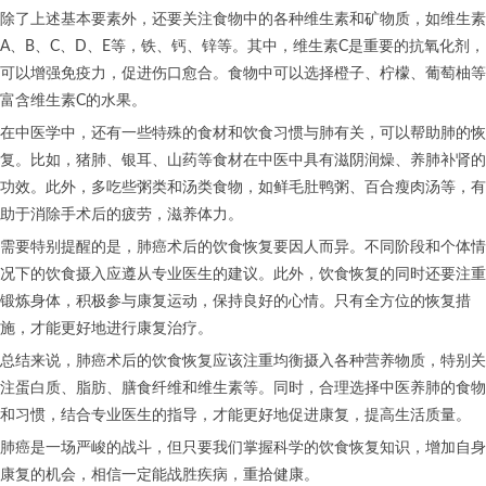
除了上述基本要素外，还要关注食物中的各种维生素和矿物质，如维生素
A、B、C、D、E等，铁、钙、锌等。其中，维生素C是重要的抗氧化剂，
可以增强免疫力，促进伤口愈合。食物中可以选择橙子、柠檬、葡萄柚等
富含维生素C的水果。
在中医学中，还有一些特殊的食材和饮食习惯与肺有关，可以帮助肺的恢
复。比如，猪肺、银耳、山药等食材在中医中具有滋阴润燥、养肺补肾的
功效。此外，多吃些粥类和汤类食物，如鲜毛肚鸭粥、百合瘦肉汤等，有
助于消除手术后的疲劳，滋养体力。
需要特别提醒的是，肺癌术后的饮食恢复要因人而异。不同阶段和个体情
况下的饮食摄入应遵从专业医生的建议。此外，饮食恢复的同时还要注重
锻炼身体，积极参与康复运动，保持良好的心情。只有全方位的恢复措
施，才能更好地进行康复治疗。
总结来说，肺癌术后的饮食恢复应该注重均衡摄入各种营养物质，特别关
注蛋白质、脂肪、膳食纤维和维生素等。同时，合理选择中医养肺的食物
和习惯，结合专业医生的指导，才能更好地促进康复，提高生活质量。
肺癌是一场严峻的战斗，但只要我们掌握科学的饮食恢复知识，增加自身
康复的机会，相信一定能战胜疾病，重拾健康。