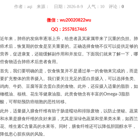
作者：aqi 来源： 日期：2026-8-9 人气：
10
评论：
0
微信：wu20020822wu
QQ：2557817465
近年来，肺癌的发病率逐渐上升，给患者及其家属带来了沉重的负担。肺
癌术后，恢复期的饮食是至关重要的。正确选择食物不仅可以提供足够的
营养，促进康复，还能缓解副作用和并发症。下面我们就来了解一下，哪
些食物适合肺癌术后患者食用。
首先，我们要明确的是，饮食恢复并不是通过单一的食物来完成的，而是
要扩充整体的营养摄入。我们要关注充足的蛋白质摄入，可以选择鱼类、
鸡肉、牛奶、豆腐等富含蛋白质的食物。此外，还应摄入适量的脂肪，如
橄榄油、核桃、花生等健康油脂。此类食物含有丰富的Omega-3脂肪
酸，可帮助预防癌细胞的恶性转移。
此外，适量摄入膳食纤维有助于肠道蠕动和排除废物，以防止便秘。蔬菜
和水果是膳食纤维的良好来源，尤其是深绿色蔬菜和坚果类水果，如西兰
花、维生素C含量高的水果等。同时，膳食纤维还可以降低胆固醇水平，
降低患心脏疾病的风险。